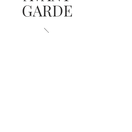
GARDE
ADRESSE
1 place du marché
30 000 NÎMES
NOUS CONTACTER
06.58.78.16.89
jberestaurant30@gmail.com